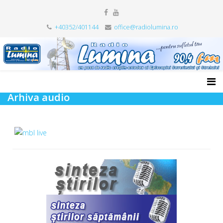
+40352/401144
office@radiolumina.ro
Arhiva audio