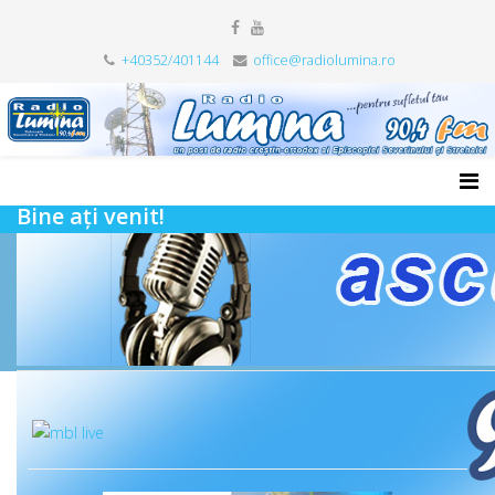
+40352/401144
office@radiolumina.ro
Bine ați venit!