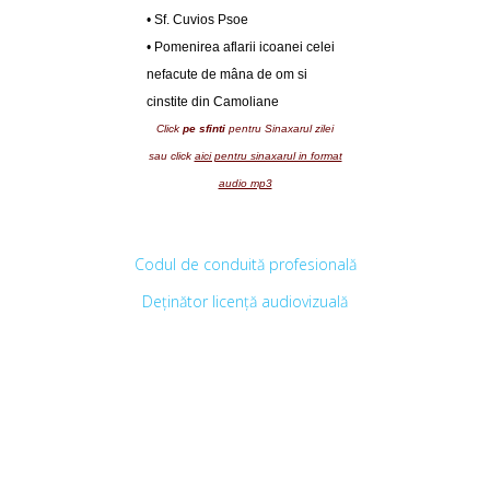
• Sf. Cuvios Psoe
• Pomenirea aflarii icoanei celei
nefacute de mâna de om si
cinstite din Camoliane
Click
pe sfinti
pentru Sinaxarul zilei
sau click
aici pentru sinaxarul in format
audio mp3
Codul de conduită profesională
Deținător licență audiovizuală