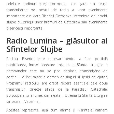
celelalte radiouri creştin-ortodoxe din ţară s-a reuşit
transmiterea pe postul de radio a unor evenimente
importante din viaţa Bisericii Ortodoxe: întronizări de ierarhi,
slujbe cu prilejul unor hramuri de Catedrală sau evenimente
bisericeşti importante.
Radio Lumina – glăsuitor al
Sfintelor Slujbe
Radioul Bisericii este necesar pentru a face posibilă
participarea, într-o oarecare măsură la Sfânta Liturghie a
persoanelor care nu se pot deplasa, transmiţându-se
continuu o încurajare a oamenilor singuri şi lipsiţi de ajutor.
Programul radioului are drept repere esenţiale cele două
transmisiuni directe zilnice de la Paraclisul Catedralei
Episcopale, şi anume: dimineaţa – Utrenia şi Sfânta Liturghie
iar seara – Vecernia.
Acestea reprezintă, aşa cum afirma şi Părintele Patriarh