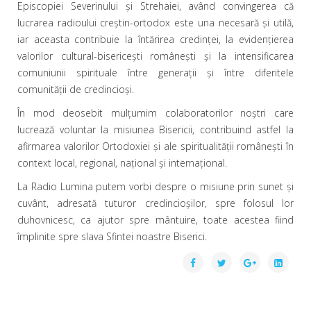
Episcopiei Severinului şi Strehaiei, având convingerea că
lucrarea radioului creştin-ortodox este una necesară şi utilă,
iar aceasta contribuie la întărirea credinţei, la evidenţierea
valorilor cultural-bisericeşti româneşti şi la intensificarea
comuniunii spirituale între generaţii şi între diferitele
comunităţii de credincioşi.
În mod deosebit mulţumim colaboratorilor noştri care
lucrează voluntar la misiunea Bisericii, contribuind astfel la
afirmarea valorilor Ortodoxiei şi ale spiritualităţii româneşti în
context local, regional, naţional şi internaţional.
La Radio Lumina putem vorbi despre o misiune prin sunet şi
cuvânt, adresată tuturor credincioşilor, spre folosul lor
duhovnicesc, ca ajutor spre mântuire, toate acestea fiind
împlinite spre slava Sfintei noastre Biserici.