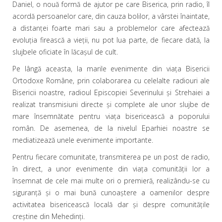
Daniel, o nouă formă de ajutor pe care Biserica, prin radio, îl
acordă persoanelor care, din cauza bolilor, a vârstei înaintate,
a distanţei foarte mari sau a problemelor care afectează
evoluţia firească a vieţii, nu pot lua parte, de fiecare dată, la
slujbele oficiate în lăcaşul de cult.
Pe lângă aceasta, la marile evenimente din viaţa Bisericii
Ortodoxe Române, prin colaborarea cu celelalte radiouri ale
Bisericii noastre, radioul Episcopiei Severinului şi Strehaiei a
realizat transmisiuni directe şi complete ale unor slujbe de
mare însemnătate pentru viaţa bisericească a poporului
român. De asemenea, de la nivelul Eparhiei noastre se
mediatizează unele evenimente importante.
Pentru fiecare comunitate, transmiterea pe un post de radio,
în direct, a unor evenimente din viaţa comunităţii lor a
însemnat de cele mai multe ori o premieră, realizându-se cu
siguranţă şi o mai bună cunoaştere a oamenilor despre
activitatea bisericească locală dar şi despre comunităţile
creştine din Mehedinţi.