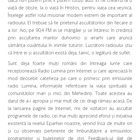
dacă nu-l putem privi, îl putem totuşi auzi. El ne cheamă la o
viaţă de obşte, la o viaţă în Hristos, pentru viaţa cea veşnică.
Înţelege astfel rolul misionar modern extrem de important al
radioului. El trebuie să fie prietenul ascultătorilor din fiecare zi
a lor. Aici, pe 90,4 FM ei se mângâie şi se întăresc în credinţă
prin ascultarea marilor duhovnici şi ierarhi care aruncă
sămânţa cuvântului în inimile tuturor. Lucrătorii radioului ştiu
că între ei şi ascultători există deja, tainic, o legătură de suflet.
Sunt deja foarte mulţi români din întreaga lume care
recepţionează Radio Lumina prin Internet şi care apreciază în
mod deosebit cateheza pe care o primesc prin emisiunile
radio Lumina, informaţiile referitoare la viaţa spirituală a
comunităţilor mari şi mici din Mehedinţi. Toate acestea au
darul de a-i apropia şi mai mult de cei dragi rămaşi acasă. De
la lansarea paginii de Internet, mii de vizitatori au ascultat
programele de radio, cei mai mulţi apreciind eforul şi iniţiativa
existentă la nivelul Eparhiei noastre, venind însă de multe ori
şi cu observaţii pertinente de îmbunătăţire a emsiunilor,
programelor şi buletinelor de ştiri. Feedback-ul dat de