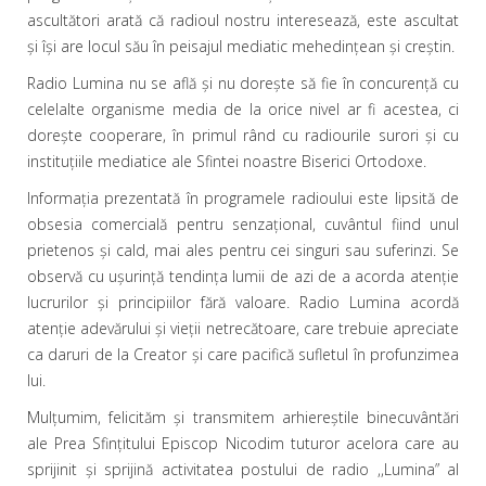
ascultători arată că radioul nostru interesează, este ascultat
şi îşi are locul său în peisajul mediatic mehedinţean şi creştin.
Radio Lumina nu se află şi nu doreşte să fie în concurenţă cu
celelalte organisme media de la orice nivel ar fi acestea, ci
doreşte cooperare, în primul rând cu radiourile surori şi cu
instituţiile mediatice ale Sfintei noastre Biserici Ortodoxe.
Informaţia prezentată în programele radioului este lipsită de
obsesia comercială pentru senzaţional, cuvântul fiind unul
prietenos şi cald, mai ales pentru cei singuri sau suferinzi. Se
observă cu uşurinţă tendinţa lumii de azi de a acorda atenţie
lucrurilor şi principiilor fără valoare. Radio Lumina acordă
atenţie adevărului şi vieţii netrecătoare, care trebuie apreciate
ca daruri de la Creator şi care pacifică sufletul în profunzimea
lui.
Mulţumim, felicităm şi transmitem arhiereştile binecuvântări
ale Prea Sfinţitului Episcop Nicodim tuturor acelora care au
sprijinit şi sprijină activitatea postului de radio ,,Lumina” al