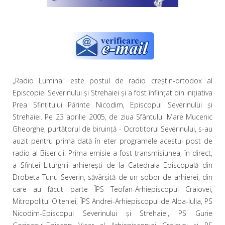
„Radio Lumina" este postul de radio creştin-ortodox al
Episcopiei Severinului şi Strehaiei şi a fost înfiinţat din iniţiativa
Prea Sfinţitului Părinte Nicodim, Episcopul Severinului şi
Strehaiei. Pe 23 aprilie 2005, de ziua Sfântului Mare Mucenic
Gheorghe, purtătorul de biruinţă - Ocrotitorul Severinului, s-au
auzit pentru prima dată în eter programele acestui post de
radio al Bisericii. Prima emisie a fost transmisiunea, în direct,
a Sfintei Liturghii arhiereşti de la Catedrala Episcopală din
Drobeta Tunu Severin, săvârşită de un sobor de arhierei, din
care au făcut parte ÎPS Teofan-Arhiepiscopul Craiovei,
Mitropolitul Olteniei, ÎPS Andrei-Arhiepiscopul de Alba-Iulia, PS
Nicodim-Episcopul Severinului şi Strehaiei, PS Gurie