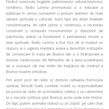
Făcând cunoscute bogăţiile patrimoniului cultural-bisericesc
românesc, Radio Lumina promovează şi o educaţie a
publicului în sensul cunoaşterii şi preţuirii operelor de reală
valoare spirituală şi culturală. Acest fapt are drept finalitate
conştientizarea, de către preoţi şi credincioşi, a necesităţii
conservării şi restaurării monumentelor şi obiectelor de
patrimoniu, având ca fundament o permanentă înnoire a
vieţii spirituale. Radio Lumina a fost încă de la început un
răspuns la o urgenţă imediată, aceea a dezvoltării instituţiilor
de comunicare în masă ale Bisericii dar şi o întâmpinare a
dorinţei credincioşilor din Mehedinţi de a avea posibilitatea
de a cunoaşte cât mai multe din învăţătura de credinţă a
Bisericii noastre ortodoxe.
Prin acest post de radio se doreşte cultivarea frumosului
spiritual, întrucât toate cuvintele rostite cu responsabilitate
pe postul de radio vin să înnobileze sufletul şi să-l determine
la o mişcare continuă spre Biserică, acolo unde este Hristos.
De fapt, putem asemăna radioul cu un clopot, pe care chiar