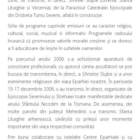
Zilnic se transmit, în direct, Sfintele Slujbe (Utrenia, Sfânta
Liturghie şi Vecernia), de la Paraclisul Catedralei Episcopale
din Drobeta Turnu Severin, aflată în construcţie.
Grila de programe cuprinde emisiuni ce au caracter religios,
cultural, social, muzical si informativ. Programele radioului
încearcă să promoveze valorile moralei creştine şi se doresc
a fi aducătoare de linişte în sufletele oamenilor.
Pe parcursul anului 2006 s-a achiziţionat aparatură de
sonorizare profesională, cu ajutorul căreia ascultătorii se pot
bucura de transmiterea, în direct, a Sfintelor Slujbe şi a unor
evenimente religioase din viaţa Eparhiei noastre. În perioada
15-17 decembrie 2006, s-au transmis, în direct, organizate de
Episcopia Severinului şi Strehaiei toate manifestările dedicate
anului Sfântului Nicodim de la Tismana. De asemenea, din
multe parohii din judeţul Mehedinti s-a transmis Sfanta
Liturghie arhierească, săvârşită cu prilejul unor momente
importante din viaţa respectivei comunităţi.
Prin buna colaborare cu celelalte Centre Eparhiale şi cu