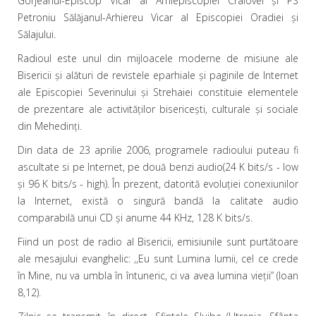
Gorjeanul-Episcop Vicar al Arhiepiscopiei Craiovei şi PS
Petroniu Sălăjanul-Arhiereu Vicar al Episcopiei Oradiei şi
Sălajului.
Radioul este unul din mijloacele moderne de misiune ale
Bisericii şi alături de revistele eparhiale şi paginile de Internet
ale Episcopiei Severinului şi Strehaiei constituie elementele
de prezentare ale activităţilor bisericeşti, culturale şi sociale
din Mehedinţi.
Din data de 23 aprilie 2006, programele radioului puteau fi
ascultate si pe Internet, pe două benzi audio(24 K bits/s - low
şi 96 K bits/s - high). În prezent, datorită evoluției conexiunilor
la Internet, există o singură bandă la calitate audio
comparabilă unui CD și anume 44 KHz, 128 K bits/s.
Fiind un post de radio al Bisericii, emisiunile sunt purtătoare
ale mesajului evanghelic: ,,Eu sunt Lumina lumii, cel ce crede
în Mine, nu va umbla în întuneric, ci va avea lumina vieţii” (Ioan
8,12).