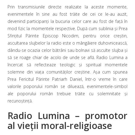
Prin transmisiunile directe realizate la aceste momente,
evenimentele în sine au fost trăite de cei ce le-au auzit,
devenind participanţi la bucuria celor care au fost de faţă în
mod fizic la momentele respective. După cum sublinia şi Prea
Sfinţitul Părinte Episcop Nicodim, pentru orice creştin,
ascultarea slujbelor la radio este o mângâiere duhovnicească,
dându-se ocazia celor bătrâni sau bolnavi să asculte slujba şi
să se roage chiar de acolo de unde se află. Radio Lumina a
încercat să reflecteaze teologic şi spiritual momentele
solemne din viaţa comunităţilor creştine. Aşa cum spunea
Prea Fericitul Părinte Patriarh Daniel, într-o vreme în care
valorile poporului român se diluează, evenimentele-simbol
ale poporului român trebuie trăite cu solemnitate şi
recunoştinţă.
Radio Lumina – promotor
al vieţii moral-religioase