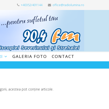
+40352/401144
office@radiolumina.ro
RI
GALERIA FOTO
CONTACT
orii, acestea pot conține articole.