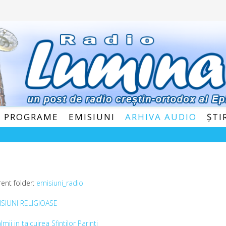
E PROGRAME
EMISIUNI
ARHIVA AUDIO
ȘTI
rent folder:
emisiuni_radio
ISIUNI RELIGIOASE
lmii in talcuirea Sfintilor Parinti