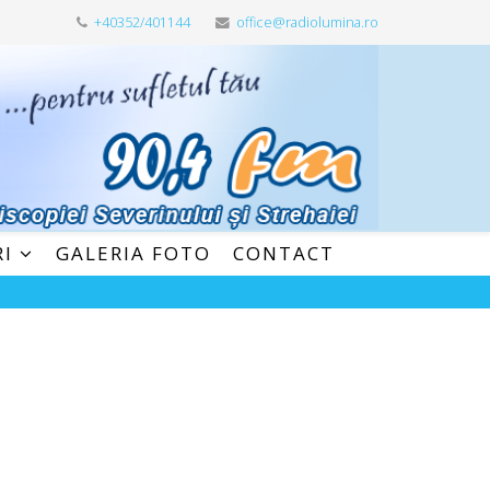
+40352/401144
office@radiolumina.ro
RI
GALERIA FOTO
CONTACT