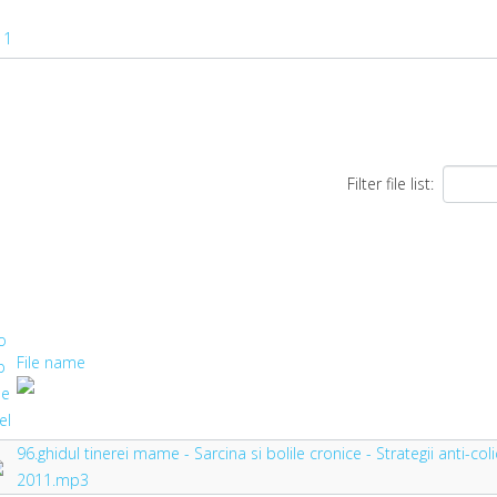
11
Filter file list:
File name
96.ghidul tinerei mame - Sarcina si bolile cronice - Strategii anti-coli
2011.mp3