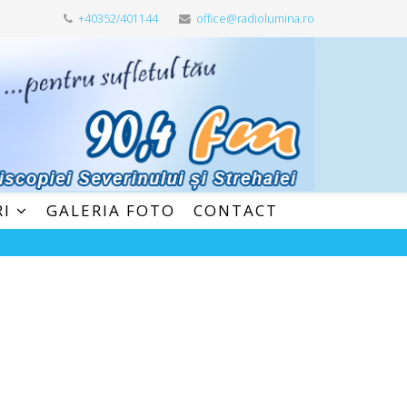
+40352/401144
office@radiolumina.ro
RI
GALERIA FOTO
CONTACT