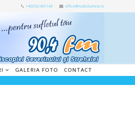
+40352/401144
office@radiolumina.ro
RI
GALERIA FOTO
CONTACT