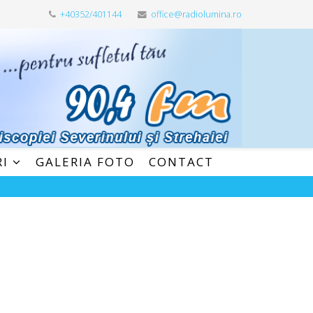
+40352/401144
office@radiolumina.ro
RI
GALERIA FOTO
CONTACT