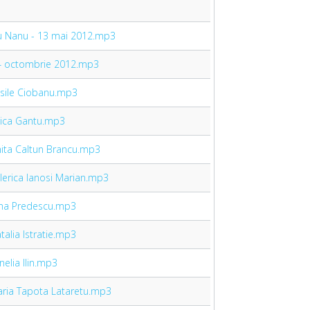
oiu Nanu - 13 mai 2012.mp3
 14 octombrie 2012.mp3
Vasile Ciobanu.mp3
Anica Gantu.mp3
Ghita Caltun Brancu.mp3
alerica Ianosi Marian.mp3
Nina Predescu.mp3
talia Istratie.mp3
nelia Ilin.mp3
Maria Tapota Lataretu.mp3