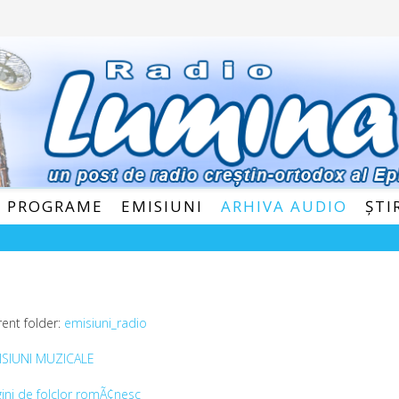
E PROGRAME
EMISIUNI
ARHIVA AUDIO
ȘTI
rent folder:
emisiuni_radio
ISIUNI MUZICALE
ini de folclor romÃ¢nesc