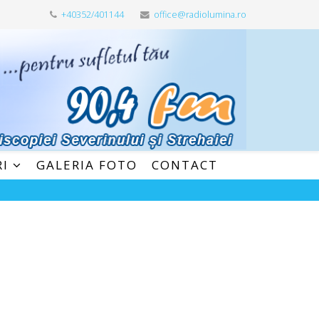
+40352/401144
office@radiolumina.ro
RI
GALERIA FOTO
CONTACT