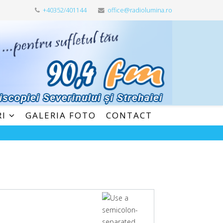
+40352/401144
office@radiolumina.ro
RI
GALERIA FOTO
CONTACT