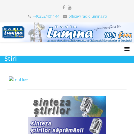
+40352/401144
office@radiolumina.ro
Știri