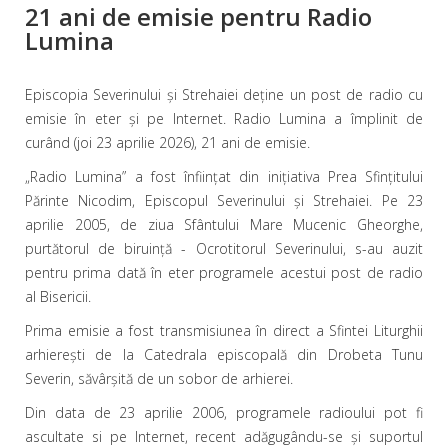
21 ani de emisie pentru Radio
Lumina
Episcopia Severinului şi Strehaiei deţine un post de radio cu
emisie în eter și pe Internet. Radio Lumina a împlinit de
curând (joi 23 aprilie 2026), 21 ani de emisie.
„Radio Lumina” a fost înfiinţat din iniţiativa Prea Sfinţitului
Părinte Nicodim, Episcopul Severinului şi Strehaiei. Pe 23
aprilie 2005, de ziua Sfântului Mare Mucenic Gheorghe,
purtătorul de biruinţă - Ocrotitorul Severinului, s-au auzit
pentru prima dată în eter programele acestui post de radio
al Bisericii.
Prima emisie a fost transmisiunea în direct a Sfintei Liturghii
arhiereşti de la Catedrala episcopală din Drobeta Tunu
Severin, săvârşită de un sobor de arhierei.
Din data de 23 aprilie 2006, programele radioului pot fi
ascultate si pe Internet, recent adăgugându-se și suportul