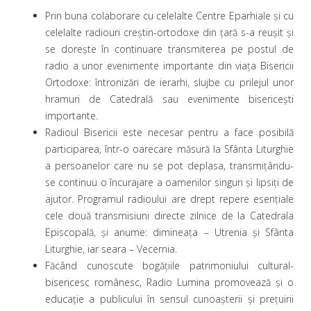
Prin buna colaborare cu celelalte Centre Eparhiale şi cu
celelalte radiouri creştin-ortodoxe din ţară s-a reuşit şi
se doreşte în continuare transmiterea pe postul de
radio a unor evenimente importante din viaţa Bisericii
Ortodoxe: întronizări de ierarhi, slujbe cu prilejul unor
hramuri de Catedrală sau evenimente bisericeşti
importante.
Radioul Bisericii este necesar pentru a face posibilă
participarea, într-o oarecare măsură la Sfânta Liturghie
a persoanelor care nu se pot deplasa, transmiţându-
se continuu o încurajare a oamenilor singuri şi lipsiţi de
ajutor. Programul radioului are drept repere esenţiale
cele două transmisiuni directe zilnice de la Catedrala
Episcopală, şi anume: dimineaţa – Utrenia şi Sfânta
Liturghie, iar seara – Vecernia.
Făcând cunoscute bogăţiile patrimoniului cultural-
bisericesc românesc, Radio Lumina promovează şi o
educaţie a publicului în sensul cunoaşterii şi preţuirii