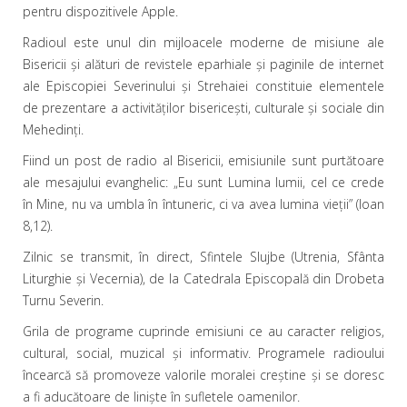
pentru dispozitivele Apple.
Radioul este unul din mijloacele moderne de misiune ale
Bisericii şi alături de revistele eparhiale şi paginile de internet
ale Episcopiei Severinului şi Strehaiei constituie elementele
de prezentare a activităţilor bisericeşti, culturale şi sociale din
Mehedinţi.
Fiind un post de radio al Bisericii, emisiunile sunt purtătoare
ale mesajului evanghelic: „Eu sunt Lumina lumii, cel ce crede
în Mine, nu va umbla în întuneric, ci va avea lumina vieţii” (Ioan
8,12).
Zilnic se transmit, în direct, Sfintele Slujbe (Utrenia, Sfânta
Liturghie şi Vecernia), de la Catedrala Episcopală din Drobeta
Turnu Severin.
Grila de programe cuprinde emisiuni ce au caracter religios,
cultural, social, muzical şi informativ. Programele radioului
încearcă să promoveze valorile moralei creştine şi se doresc
a fi aducătoare de linişte în sufletele oamenilor.