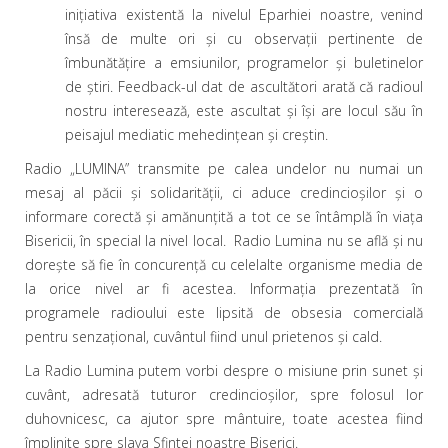
iniţiativa existentă la nivelul Eparhiei noastre, venind
însă de multe ori şi cu observaţii pertinente de
îmbunătăţire a emsiunilor, programelor şi buletinelor
de ştiri. Feedback-ul dat de ascultători arată că radioul
nostru interesează, este ascultat şi îşi are locul său în
peisajul mediatic mehedinţean şi creştin.
Radio „LUMINA” transmite pe calea undelor nu numai un
mesaj al păcii şi solidarităţii, ci aduce credincioşilor şi o
informare corectă şi amănunţită a tot ce se întâmplă în viaţa
Bisericii, în special la nivel local. Radio Lumina nu se află şi nu
doreşte să fie în concurenţă cu celelalte organisme media de
la orice nivel ar fi acestea. Informaţia prezentată în
programele radioului este lipsită de obsesia comercială
pentru senzaţional, cuvântul fiind unul prietenos şi cald.
La Radio Lumina putem vorbi despre o misiune prin sunet şi
cuvânt, adresată tuturor credincioşilor, spre folosul lor
duhovnicesc, ca ajutor spre mântuire, toate acestea fiind
împlinite spre slava Sfintei noastre Biserici.