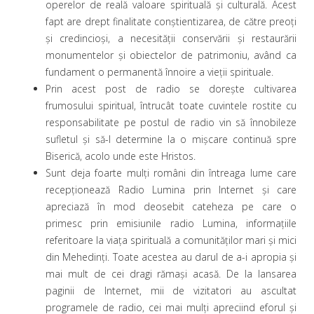
operelor de reală valoare spirituală şi culturală. Acest
fapt are drept finalitate conştientizarea, de către preoţi
şi credincioşi, a necesităţii conservării şi restaurării
monumentelor şi obiectelor de patrimoniu, având ca
fundament o permanentă înnoire a vieţii spirituale.
Prin acest post de radio se doreşte cultivarea
frumosului spiritual, întrucât toate cuvintele rostite cu
responsabilitate pe postul de radio vin să înnobileze
sufletul şi să-l determine la o mişcare continuă spre
Biserică, acolo unde este Hristos.
Sunt deja foarte mulţi români din întreaga lume care
recepţionează Radio Lumina prin Internet şi care
apreciază în mod deosebit cateheza pe care o
primesc prin emisiunile radio Lumina, informaţiile
referitoare la viaţa spirituală a comunităţilor mari şi mici
din Mehedinţi. Toate acestea au darul de a-i apropia şi
mai mult de cei dragi rămaşi acasă. De la lansarea
paginii de Internet, mii de vizitatori au ascultat
programele de radio, cei mai mulţi apreciind eforul şi