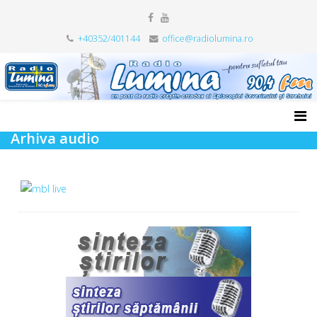
+40352/401144
office@radiolumina.ro
Arhiva audio