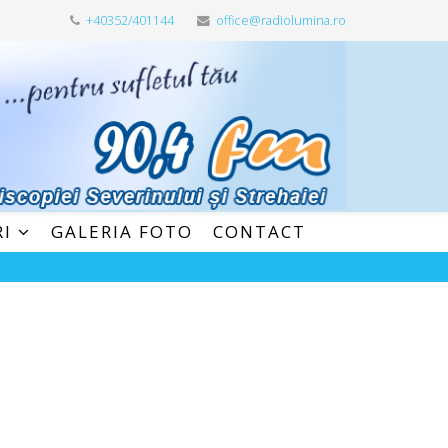
+40352/401144
office@radiolumina.ro
RI
GALERIA FOTO
CONTACT