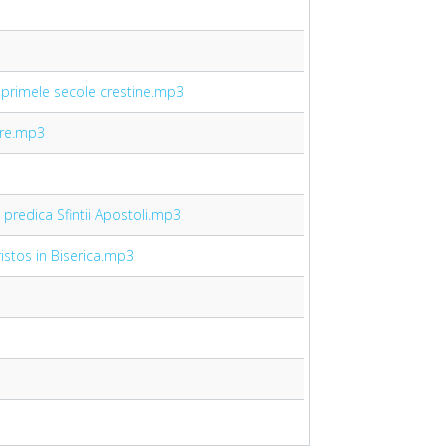
n primele secole crestine.mp3
are.mp3
 predica Sfintii Apostoli.mp3
ristos in Biserica.mp3