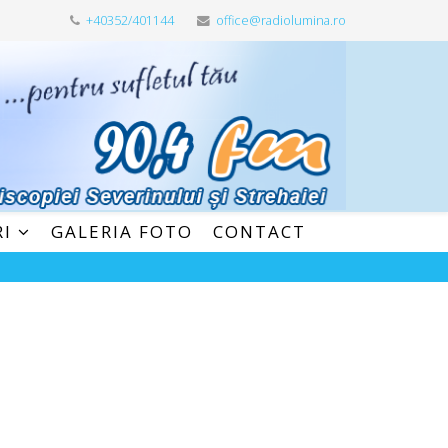
+40352/401144
office@radiolumina.ro
RI
GALERIA FOTO
CONTACT