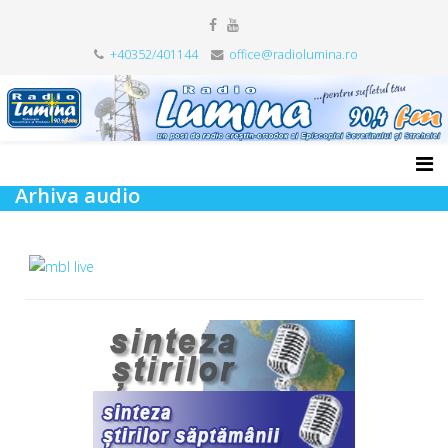
+40352/401144
office@radiolumina.ro
Arhiva audio